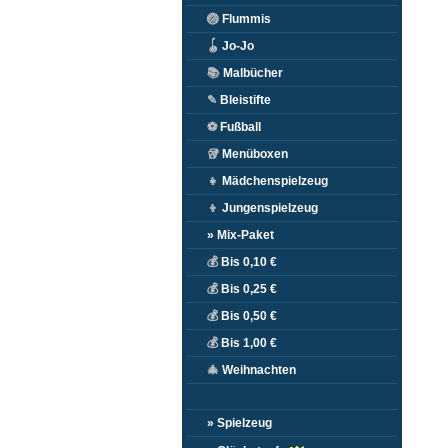
🏐
Flummis
🪀
Jo-Jo
📚
Malbücher
✎
Bleistifte
⚽
Fußball
🥡
Menüboxen
👧
Mädchenspielzeug
👦
Jungenspielzeug
» Mix-Paket
💰
Bis 0,10 €
💰
Bis 0,25 €
💰
Bis 0,50 €
💰
Bis 1,00 €
🎄
Weihnachten
» Spielzeug