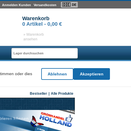
🇩🇪
DE
Anmelden Kunden
Versandkosten
Warenkorb
0
Artikel -
0,00 €
» Warenkorb
ansehen
stimmen oder dies
Ablehnen
Akzeptieren
Bestseller
|
Alle Produkte
strieren können