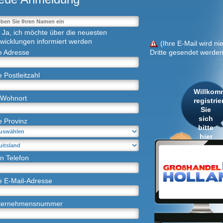
a, ich möchte über die neuesten
wicklungen informiert werden
(Ihre E-Mail wird ni
e Adresse
Dritte gesendet werden
e Postleitzahl
Willkom
 Wohnort
registrie
Sie
sich
e Provinz
bitte
hier
n Telefon
e E-Mail-Adresse
ternehmensnummer