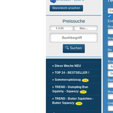
Warenkorb ansehen
J
Preissuche
Ent
Ihr
Ihr
🔍 Suchen
Ihr
Ihr
» Diese Woche NEU
» TOP 24 - BESTSELLER !
» Sommerspielzeug
Dei
» TREND - Dumpling Bun
Squishy - Squeezy
Ihr
» TREND - Butter Squishies -
Butter Squeezy
Un