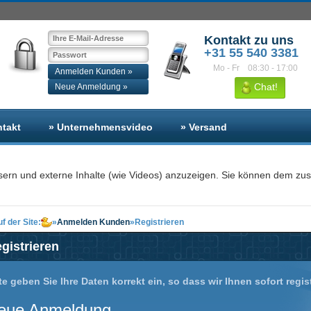
Kontakt zu uns
+31 55 540 3381
Mo - Fr
08:30 - 17:00
Anmelden Kunden »
Chat!
Neue Anmeldung »
ntakt
» Unternehmensvideo
» Versand
sern und externe Inhalte (wie Videos) anzuzeigen. Sie können dem zu
f der Site:
»
Anmelden Kunden
»
Registrieren
gistrieren
te geben Sie Ihre Daten korrekt ein, so dass wir Ihnen sofort regi
eue Anmeldung