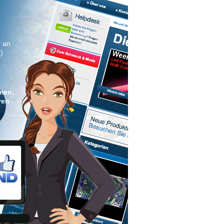
e an
)
men,
ren