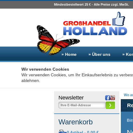
Mindestbestellwert 25 € - Alle Preise zzgl. MwSt.
» Home
» Über uns
» Ko
Wir verwenden Cookies
Wir verwenden Cookies, um Ihr Einkaufserlebnis zu verbes
ablehnen.
Wo au
Newsletter
Re
❯
Bit
Warenkorb
N
0
Artikel -
0,00 €