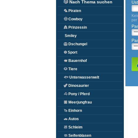
🎲
Nach Thema suchen
Ust
🦜
Piraten
Kei
🤠
Cowboy
per
Pa
👸
Prinzessin
Smiley
Pas
🦁
Dschungel
⚽
Sport
🐖
Bauernhof
🐶
Tiere
🐟
Unterwasserwelt
🦖
Dinosaurier
🐴
Pony / Pferd
🏽
Meerjungfrau
🦄
Einhorn
🚗
Autos
💩
Schleim
🧼
Seifenblasen