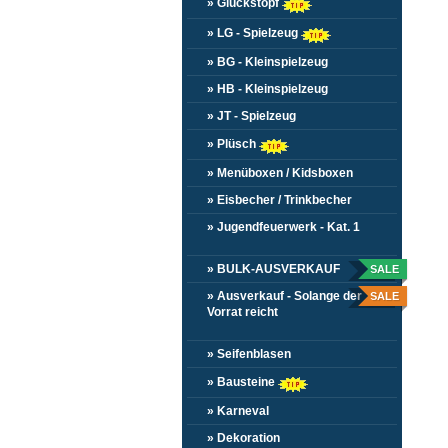
» Glückstopf
» LG - Spielzeug
» BG - Kleinspielzeug
» HB - Kleinspielzeug
» JT - Spielzeug
» Plüsch
» Menüboxen / Kidsboxen
» Eisbecher / Trinkbecher
» Jugendfeuerwerk - Kat. 1
» BULK-AUSVERKAUF
SALE
» Ausverkauf - Solange der
SALE
Vorrat reicht
» Seifenblasen
» Bausteine
» Karneval
» Dekoration