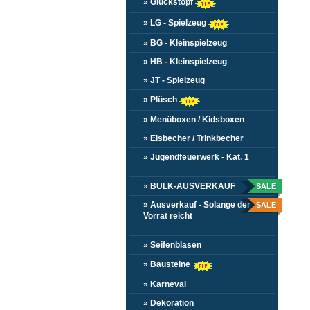
» Glückstopf
» LG - Spielzeug
» BG - Kleinspielzeug
» HB - Kleinspielzeug
» JT - Spielzeug
» Plüsch
» Menüboxen / Kidsboxen
» Eisbecher / Trinkbecher
» Jugendfeuerwerk - Kat. 1
» BULK-AUSVERKAUF
SALE
» Ausverkauf - Solange der
SALE
Vorrat reicht
» Seifenblasen
» Bausteine
» Karneval
» Dekoration