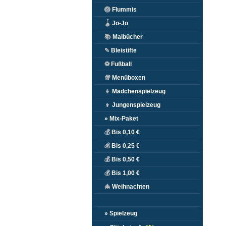
🏐
Flummis
🪀
Jo-Jo
📚
Malbücher
✎
Bleistifte
⚽
Fußball
🥡
Menüboxen
👧
Mädchenspielzeug
👦
Jungenspielzeug
» Mix-Paket
💰
Bis 0,10 €
💰
Bis 0,25 €
💰
Bis 0,50 €
💰
Bis 1,00 €
🎄
Weihnachten
» Spielzeug