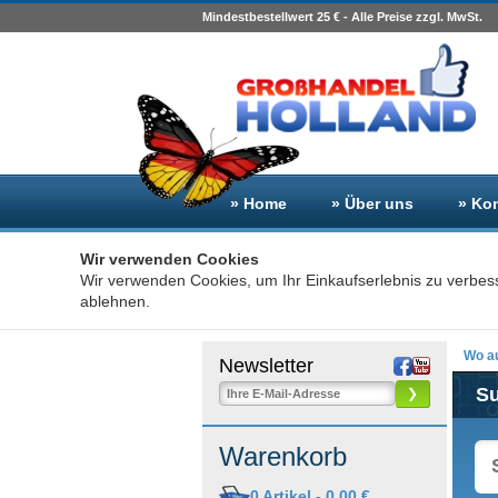
Mindestbestellwert 25 € - Alle Preise zzgl. MwSt.
» Home
» Über uns
» Ko
Wir verwenden Cookies
Wir verwenden Cookies, um Ihr Einkaufserlebnis zu verbes
ablehnen.
Wo au
Newsletter
S
❯
Warenkorb
0
Artikel -
0,00 €