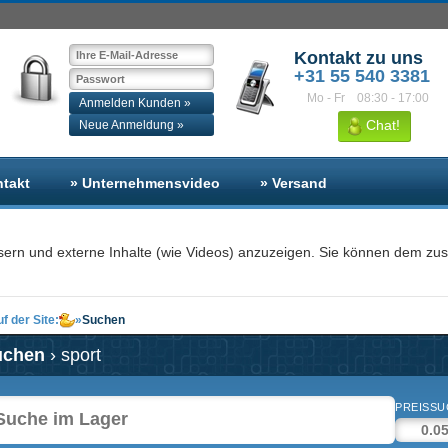
Kontakt zu uns
+31 55 540 3381
Mo - Fr
08:30 - 17:00
Anmelden Kunden »
Chat!
Neue Anmeldung »
ntakt
» Unternehmensvideo
» Versand
sern und externe Inhalte (wie Videos) anzuzeigen. Sie können dem zu
f der Site:
»
Suchen
uchen
› sport
PREISSU