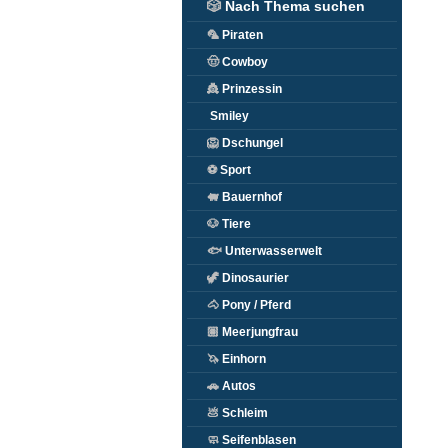
🎲
Nach Thema suchen
🦜
Piraten
🤠
Cowboy
👸
Prinzessin
Smiley
🦁
Dschungel
⚽
Sport
🐖
Bauernhof
🐶
Tiere
🐟
Unterwasserwelt
🦖
Dinosaurier
🐴
Pony / Pferd
🏽
Meerjungfrau
🦄
Einhorn
🚗
Autos
💩
Schleim
🧼
Seifenblasen