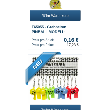
Im Warenkorb
T65055 - Grabbelton
PINBALL MODELL:
SPIELER IN DISPLAY
0,16 €
Preis pro Stück
(108st.)
17,28 €
Preis pro Paket
NEU
Im Warenkorb