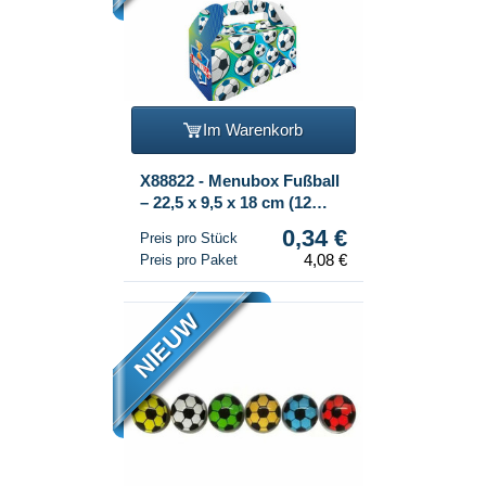
Im Warenkorb
X88822 - Menubox Fußball
– 22,5 x 9,5 x 18 cm (12
Stk.)
0,34 €
Preis pro Stück
4,08 €
Preis pro Paket
NIEUW