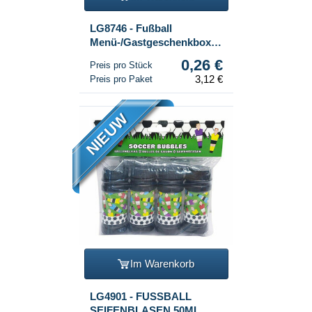
LG8746 - Fußball
Menü-/Gastgeschenkboxen
(12 Stk.)
0,26 €
Preis pro Stück
3,12 €
Preis pro Paket
NIEUW
Im Warenkorb
LG4901 - FUSSBALL
SEIFENBLASEN 50ML