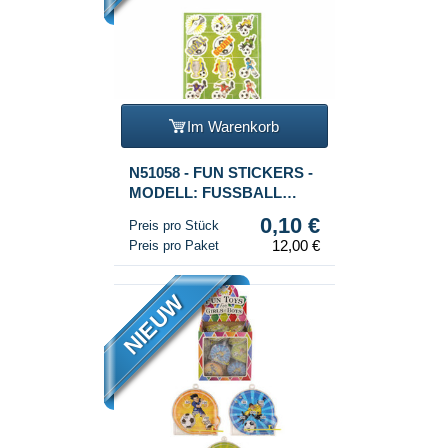
Im Warenkorb
N51058 - FUN STICKERS -
MODELL: FUSSBALL
(120.)
0,10 €
Preis pro Stück
12,00 €
Preis pro Paket
NIEUW