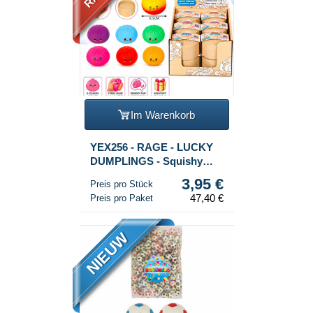
Im Warenkorb
YEX256 - RAGE - LUCKY
DUMPLINGS - Squishy
Bun Dumplings GROSS
3,95 €
Preis pro Stück
Maße 8.5 x 8.5 x 4.8 cm - IM
47,40 €
Preis pro Paket
DISPLAY (12 Stk.)
NIEUW