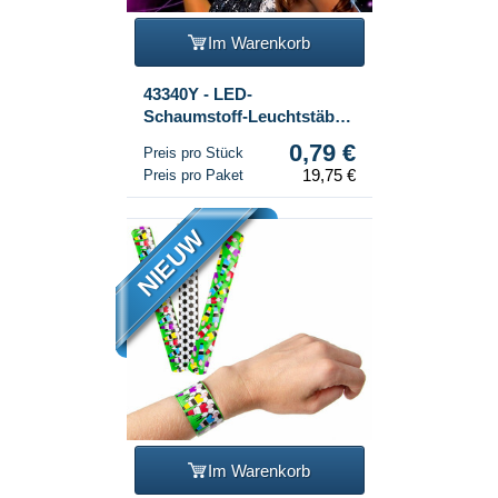
Im Warenkorb
43340Y - LED-
Schaumstoff-Leuchtstäbe -
Multicolor Party-Stab (25
0,79 €
Preis pro Stück
Stk.)
19,75 €
Preis pro Paket
NIEUW
Im Warenkorb