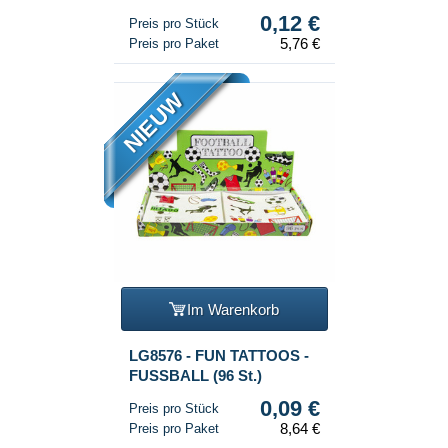
mit 48 Packungen (12
0,12 €
Preis pro Stück
Tattoos pro Packung)
5,76 €
Preis pro Paket
NIEUW
Im Warenkorb
LG8576 - FUN TATTOOS -
FUSSBALL (96 St.)
0,09 €
Preis pro Stück
8,64 €
Preis pro Paket